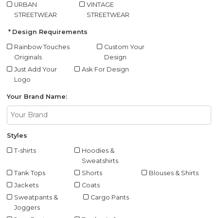
URBAN
VINTAGE
STREETWEAR
STREETWEAR
Design Requirements
Rainbow Touches
Custom Your
Originals
Design
Just Add Your
Ask For Design
Logo
Your Brand Name:
Styles
T-shirts
Hoodies &
Sweatshirts
Tank Tops
Shorts
Blouses & Shirts
Jackets
Coats
Sweatpants &
Cargo Pants
Joggers