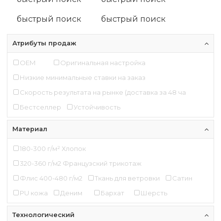
быстрый поиск
быстрый поиск
Атрибуты продаж
OEM
Оригинальная настройка
Низкие минимальные ставки на заказ
Скорость результата на рынке (доставка за 48 ча
Бестселлер
Устойчивость
Материал
180-300 г/м² Хлопок
320-360 г/м2 Французский трикотаж
Флис 400-480 г/м2
Ткань для ветровки
Сатин
PU кожа
Деним
Бархат
Шерсть
Технологический