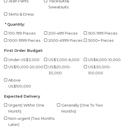
Jean Pants
Tracksuits&
Sweatsuits
Skirts & Dress
Quantity:
100-199 Pieces
200-499 Pieces
500-999 Pieces
1000-1999 Pieces
2000-4999 Pieces
5000+ Pieces
First Order Budget:
Under US$3,000
US$3,000-6,000
US$6,000-10,000
US$10,000-20,000
US$20,000-
US$30,000-
30,000
100,000
Above
US$100,000
Expected Delivery
Urgent( Within One
Generally (One To Two
Month)
Months)
Non-urgent (Two Months
Later)