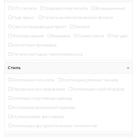
DTG-печать
Трафаретная печать
Возвышенный
Пуф-принт
Печать на металлической фольге
Светоотражающий принт
Тиснинг
Флокирование
Вышивка
Синие патчи
Тай-дай
Кислотная промывка
Печать методом термопереноса
Стиль
Коллекция хип-хопа
Коллекция уличных танцев
Городские исследования
Коллекция скейтбордов
Уличная спортивная одежда
Коллекция домашней одежды
Музыкальный фестиваль
Коллекция футуристических технологий