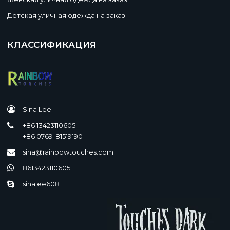
Детская уличная одежда на заказ
КЛАССИФИКАЦИЯ
Sina Lee
+86 13423110605
+86 0769-81519190
sina@rainbowtouches.com
8613423110605
sinalee608