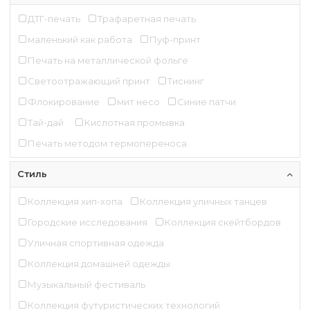
ДТГ-печать
Трафаретная печать
маленький как работа
Пуф-принт
Печать на металлической фольге
Светоотражающий принт
Тиснинг
Флокирование
мит несо
Синие патчи
Тай-дай
Кислотная промывка
Печать методом термопереноса
Стиль
Коллекция хип-хопа
Коллекция уличных танцев
Городские исследования
Коллекция скейтбордов
Уличная спортивная одежда
Коллекция домашней одежды
Музыкальный фестиваль
Коллекция футуристических технологий