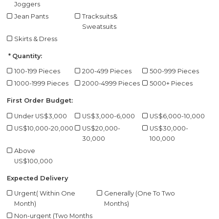
Joggers
Jean Pants
Tracksuits&
Sweatsuits
Skirts & Dress
Quantity:
100-199 Pieces
200-499 Pieces
500-999 Pieces
1000-1999 Pieces
2000-4999 Pieces
5000+ Pieces
First Order Budget:
Under US$3,000
US$3,000-6,000
US$6,000-10,000
US$10,000-20,000
US$20,000-
US$30,000-
30,000
100,000
Above
US$100,000
Expected Delivery
Urgent( Within One
Generally (One To Two
Month)
Months)
Non-urgent (Two Months