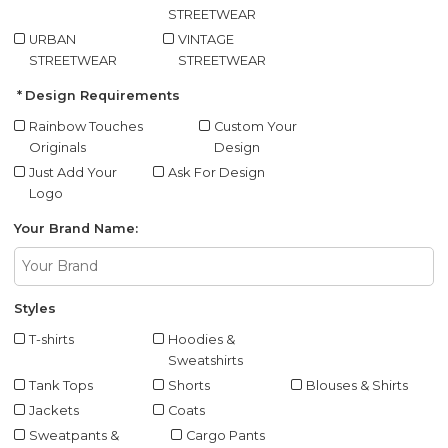
STREETWEAR
URBAN
VINTAGE
STREETWEAR
STREETWEAR
Design Requirements
Rainbow Touches
Custom Your
Originals
Design
Just Add Your
Ask For Design
Logo
Your Brand Name:
Styles
T-shirts
Hoodies &
Sweatshirts
Tank Tops
Shorts
Blouses & Shirts
Jackets
Coats
Sweatpants &
Cargo Pants