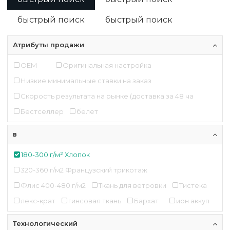
быстрый поиск
быстрый поиск
Атрибуты продажи
OEM
Оригинальная настройка
Низкие минимальные ставки на заказ
Скорость результата на рынке (доставка за 48 ча
Бестселлер
белет
в
180-300 г/м² Хлопок
320-360 г/м2 Французский трикотаж
Флис 400-480 г/м2
Ткань для ветровки
Тистека
лекс-крат
гинсовая ткань
Бархат
ион аккуп
Технологический